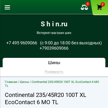
0
0
S h i n.ru
Интернет магазин шин
+7 495 9609066
(с 9:00 до 18:00 без выходных)
+79039609066
Шины
Развернуть
Главная
/
Шины
/ Continental 235/45R20 100T XL EcoContact 6 MO
TL
Continental 235/45R20 100T XL
EcoContact 6 MO TL