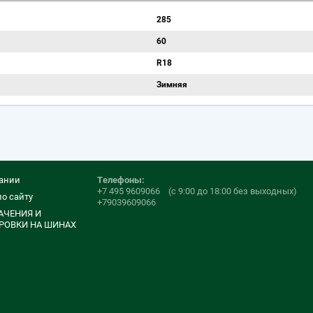
285
60
R18
Зимняя
ании
Телефоны:
+7 495 9609066
(с 9:00 до 18:00 без выходных)
по сайту
+79039609066
АЧЕНИЯ И
РОВКИ НА ШИНАХ