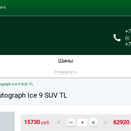
ата.
+7
(с
+7
Шины
Развернуть
ograph Ice 9 SUV TL
tograph Ice 9 SUV TL
−
+
15730
62920
руб.