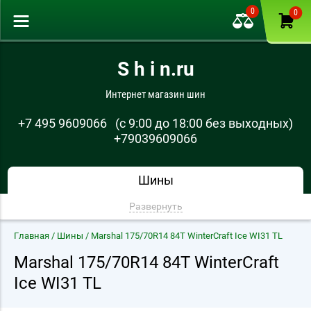
0
0
S h i n.ru
Интернет магазин шин
+7 495 9609066
(с 9:00 до 18:00 без выходных)
+79039609066
Шины
Развернуть
Главная
/
Шины
/ Marshal 175/70R14 84T WinterCraft Ice WI31 TL
Marshal 175/70R14 84T WinterCraft
Ice WI31 TL