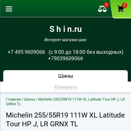
0
0
S h i n.ru
Интернет магазин шин
+7 495 9609066
(с 9:00 до 18:00 без выходных)
+79039609066
Шины
Развернуть
Главная
/
Шины
/ Michelin 255/55R19 111W XL Latitude Tour HP J, LR
GRNX TL
Michelin 255/55R19 111W XL Latitude
Tour HP J, LR GRNX TL