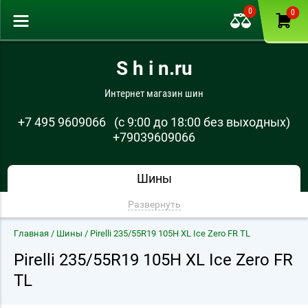
0
0
S h i n.ru
Интернет магазин шин
+7 495 9609066
(с 9:00 до 18:00 без выходных)
+79039609066
Шины
Развернуть
Главная
/
Шины
/ Pirelli 235/55R19 105H XL Ice Zero FR TL
Pirelli 235/55R19 105H XL Ice Zero FR
TL