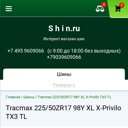
0
0
S h i n.ru
Интернет магазин шин
+7 495 9609066
(с 9:00 до 18:00 без выходных)
+79039609066
Шины
Развернуть
Главная
/
Шины
/ Tracmax 225/50ZR17 98Y XL X-Privilo TX3 TL
Tracmax 225/50ZR17 98Y XL X-Privilo
TX3 TL