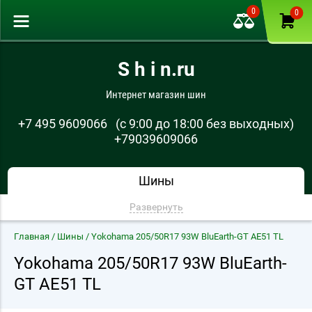
0
0
S h i n.ru
Интернет магазин шин
+7 495 9609066
(с 9:00 до 18:00 без выходных)
+79039609066
Шины
Развернуть
Главная
/
Шины
/ Yokohama 205/50R17 93W BluEarth-GT AE51 TL
Yokohama 205/50R17 93W BluEarth-
GT AE51 TL