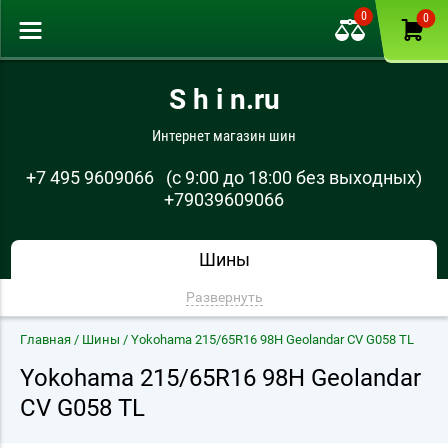
0
0
S h i n.ru
Интернет магазин шин
+7 495 9609066
(с 9:00 до 18:00 без выходных)
+79039609066
Шины
Развернуть
Главная
/
Шины
/ Yokohama 215/65R16 98H Geolandar CV G058 TL
Yokohama 215/65R16 98H Geolandar
CV G058 TL