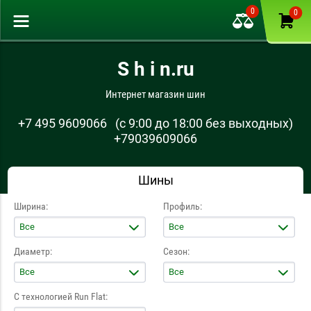
0
0
S h i n.ru
Интернет магазин шин
+7 495 9609066
(с 9:00 до 18:00 без выходных)
+79039609066
Шины
Ширина:
Профиль:
Все
Все
Диаметр:
Сезон:
Все
Все
С технологией Run Flat: